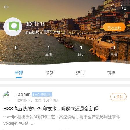
3D打印机
关注版块
后台版块管理添加介绍！
0
1
1
0
今日
主题
帖子
关注
全部
最新
热门
精华
admin
Lv.9 管理员
+ 关注
2019-1-5
来自:
3D打印机
HSS高速烧结3D打印技术，听起来还是蛮新鲜。
voxeljet推出新的3D打印工艺：高速烧结，用于生产最终用途零件
voxeljet AG是 ...