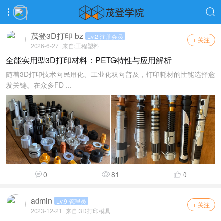
茂登3D打印-bz
Lv.2 注册会员
+ 关注
2026-6-27
来自:
工程塑料
全能实用型3D打印材料：PETG特性与应用解析
随着3D打印技术向民用化、工业化双向普及，打印耗材的性能选择愈
发关键。在众多FD ...
0
81
0
admin
Lv.9 管理员
+ 关注
2023-12-21
来自:
3D打印模具