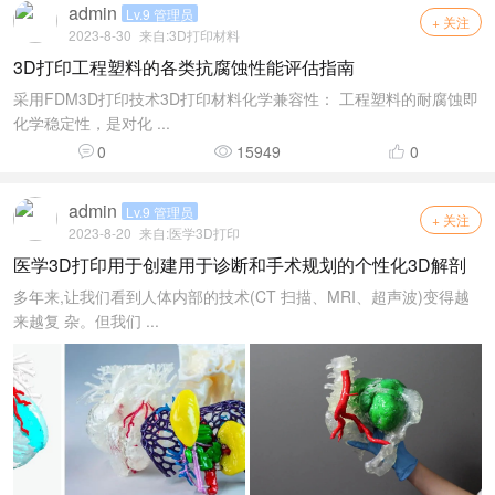
admin
Lv.9 管理员
+ 关注
2023-8-30
来自:
3D打印材料
3D打印工程塑料的各类抗腐蚀性能评估指南
采用FDM3D打印技术3D打印材料化学兼容性： 工程塑料的耐腐蚀即
化学稳定性，是对化 ...
0
15949
0
admin
Lv.9 管理员
+ 关注
2023-8-20
来自:
医学3D打印
医学3D打印用于创建用于诊断和手术规划的个性化3D解剖
多年来,让我们看到人体内部的技术(CT 扫描、MRI、超声波)变得越
来越复 杂。但我们 ...