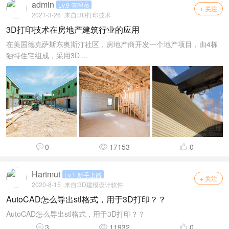
admin
Lv.9 管理员
+ 关注
2021-3-26
来自:
3D打印技术
3D打印技术在房地产建筑行业的应用
在美国德克萨斯东奥斯汀社区，房地产商开发一个地产项目，由4栋
独特住宅组成，采用3D ...
0
17153
0
Hartmut
Lv.1 新手上路
+ 关注
2020-8-15
来自:
3D建模设计软件
AutoCAD怎么导出stl格式，用于3D打印？？
AutoCAD怎么导出stl格式，用于3D打印？？
3
11932
0