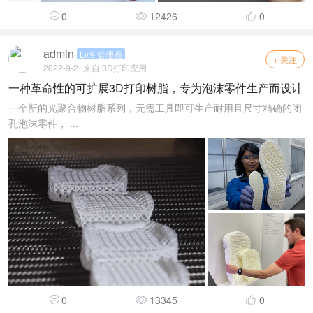
0
12426
0
admin
Lv.9 管理员
+ 关注
2022-9-2
来自:
3D打印应用
一种革命性的可扩展3D打印树脂，专为泡沫零件生产而设计
一个新的光聚合物树脂系列，无需工具即可生产耐用且尺寸精确的闭
孔泡沫零件， ...
0
13345
0