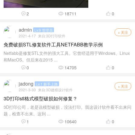
2
18711
0
admin
Lv.9 管理员
+ 关注
2021-4-17
来自:
3D打印软件
免费破损STL修复软件工具NETFABB教学示例
Netfabb是修复STL文件的强大工具。它曾经适用于Windows、Linux
和MacOS。但后来在2015 ...
0
14705
0
jadong
Lv.1 新手上路
+ 关注
2021-3-30
来自:
3D建模设计软件
3D打印stl格式模型破损如何修复？
3D打印公司，老是说模型破损，没法打印。我这设计软件看不出来问
题，检查不出来。这到 ...
1
10640
0