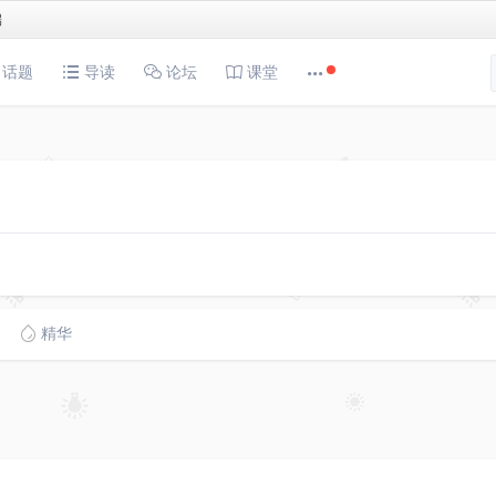
端
话题
导读
论坛
课堂
精华