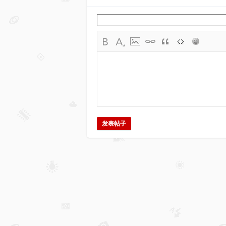
三
发表帖子
维