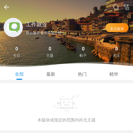
工作就业
关注版块
后台版块管理添加介绍！
0
0
0
0
今日
主题
帖子
关注
全部
最新
热门
精华
本版块或指定的范围内尚无主题